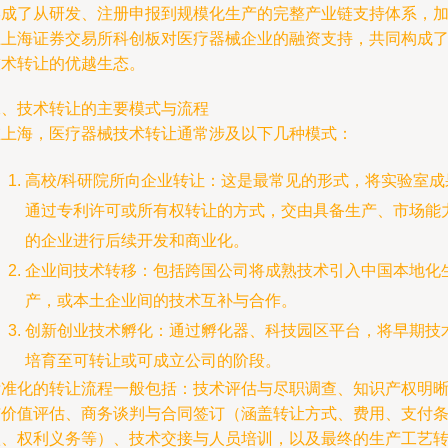
形成了从研发、注册申报到规模化生产的完整产业链支持体系，
上上海证券交易所科创板对医疗器械企业的融资支持，共同构成
技术转让的优越生态。
二、技术转让的主要模式与流程
在上海，医疗器械技术转让通常涉及以下几种模式：
高校/科研院所向企业转让：这是最常见的形式，将实验室成
通过专利许可或所有权转让的方式，交由具备生产、市场能
的企业进行后续开发和商业化。
企业间技术转移：包括跨国公司将成熟技术引入中国本地化
产，或本土企业间的技术互补与合作。
创新创业技术孵化：通过孵化器、科技园区平台，将早期技
培育至可转让或可成立公司的阶段。
标准化的转让流程一般包括：技术评估与尽职调查、知识产权明
与价值评估、商务谈判与合同签订（涵盖转让方式、费用、支付
款、权利义务等）、技术交接与人员培训，以及最终的生产工艺