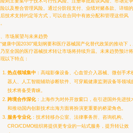
风险则主要集中于技术可行性风险、注册审批延误风险、市场竞
风险以及整合管理风险。通过分阶段支付、业绩对赌条款、详细
售后技术支持约定等方式，可以在合同中有效分配和管理这些风
险。
四、市场展望与未来趋势
“健康中国2030”规划纲要和医疗器械国产化替代政策的推动下
海乃至全国的医疗器械技术转让市场将持续升温。未来趋势预计
呈现以下特点：
热点领域集中
：高端影像设备、心血管介入器械、微创手术
器人、人工智能辅助诊断软件、可穿戴健康监测设备等领域
技术将备受青睐。
跨境合作深化
：上海作为对外开放窗口，在引进国外先进技
和推动国内创新技术出海方面将扮演更重要的桥梁角色。
服务专业化
：技术转移办公室、法律事务所、咨询机构、
CRO/CDMO组织将提供更专业的一站式服务，提升转让效