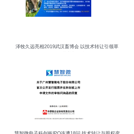
泽牧久远亮相2019武汉畜博会 以技术转让引领草
食动物营养新风潮
慧智微电子科创板IPO连遭18问 技术转让与股权变